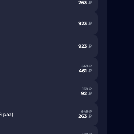
263
₽
923
₽
923
₽
549
₽
461
₽
139
₽
92
₽
649
₽
 раз)
263
₽