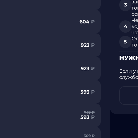
за
то
сс
Че
604
₽
ко
ча
Оп
го
923
₽
НУЖ
923
₽
Если у
службо
593
₽
749
₽
593
₽
309
₽