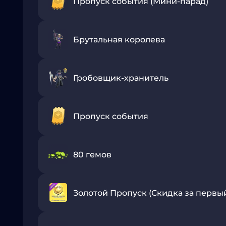
Пропуск события (Мини-парад)
Брутальная королева
Гробовщик-хранитель
Пропуск события
80 гемов
Золотой Пропуск (Скидка за первый