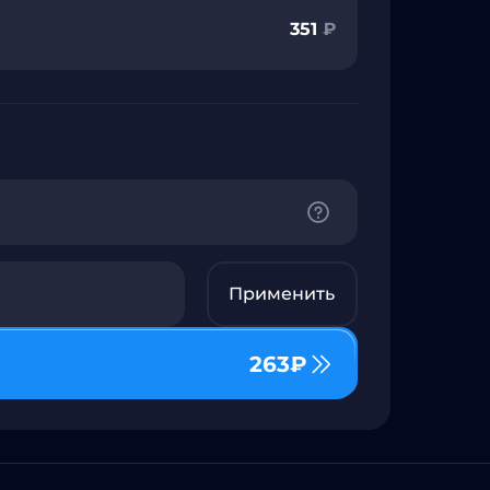
351
₽
Применить
263
₽