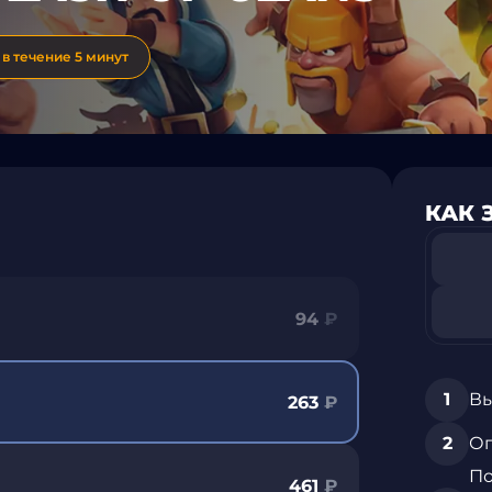
в течение 5 минут
КАК 
94
₽
Вы
263
₽
Оп
По
461
₽