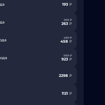
ода
193
₽
299
₽
ода
263
₽
489
₽
ода
458
₽
989
₽
года
923
₽
2298
₽
1121
₽